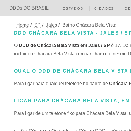
DDDs DO BRASIL
ESTADOS
CIDADES
D
Home
/
SP
/
Jales
/
Bairro Chácara Bela Vista
DDD CHÁCARA BELA VISTA - JALES / S
O
DDD de Chácara Bela Vista em Jales / SP
é 17. Da 
incluindo Chácara Bela Vista compartilham do mesmo
QUAL O DDD DE CHÁCARA BELA VISTA
Para ligar para qualquel telefone no bairro de
Chácara B
LIGAR PARA CHÁCARA BELA VISTA, EM
Para ligar de um telefone fixo para Chácara Bela Vista,
0 + Código da Operadora + Código DDD + número do 