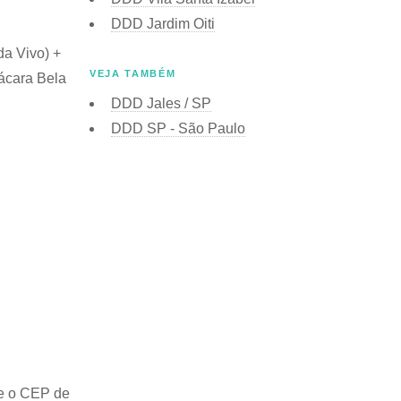
DDD Jardim Oiti
da Vivo) +
VEJA TAMBÉM
hácara Bela
DDD Jales / SP
DDD SP - São Paulo
e o
CEP de