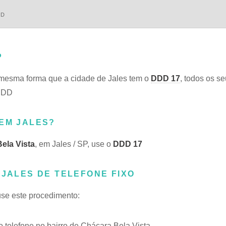
DD
P
mesma forma que a cidade de Jales tem o
DDD 17
, todos os se
 DDD
 EM JALES?
ela Vista
, em Jales / SP, use o
DDD 17
 JALES DE TELEFONE FIXO
 use este procedimento:
telefone no bairro de Chácara Bela Vista