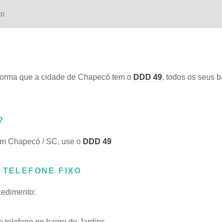
DD
orma que a cidade de Chapecó tem o
DDD 49
, todos os seus b
?
em Chapecó / SC, use o
DDD 49
 TELEFONE FIXO
ocedimento:
telefone no bairro de Jardins