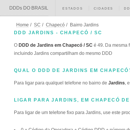
DDDs DO BRASIL
ESTADOS
CIDADES
D
Home
/
SC
/
Chapecó
/
Bairro Jardins
DDD JARDINS - CHAPECÓ / SC
O
DDD de Jardins em Chapecó / SC
é 49. Da mesma f
incluindo Jardins compartilham do mesmo DDD
QUAL O DDD DE JARDINS EM CHAPECÓ
Para ligar para qualquel telefone no bairro de
Jardins
, 
LIGAR PARA JARDINS, EM CHAPECÓ DE
Para ligar de um telefone fixo para Jardins, use este pr
0 + Código da Operadora + Código DDD + número do 