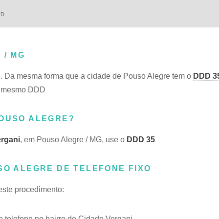
DD
 / MG
. Da mesma forma que a cidade de Pouso Alegre tem o
DDD 3
 do mesmo DDD
POUSO ALEGRE?
rgani
, em Pouso Alegre / MG, use o
DDD 35
SO ALEGRE DE TELEFONE FIXO
 este procedimento:
telefone no bairro de Cidade Vergani