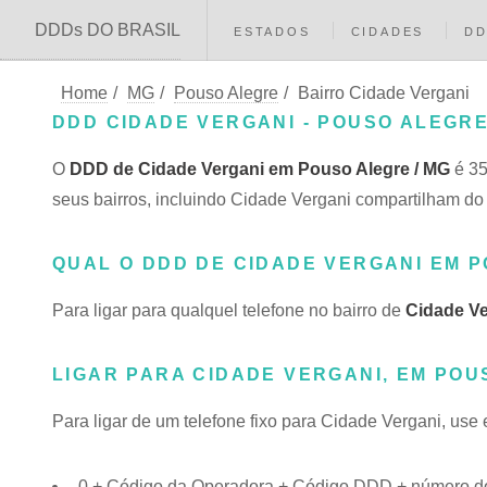
DDDs DO BRASIL
ESTADOS
CIDADES
D
Home
/
MG
/
Pouso Alegre
/
Bairro Cidade Vergani
DDD CIDADE VERGANI - POUSO ALEGRE
O
DDD de Cidade Vergani em Pouso Alegre / MG
é 35
seus bairros, incluindo Cidade Vergani compartilham
QUAL O DDD DE CIDADE VERGANI EM 
Para ligar para qualquel telefone no bairro de
Cidade Ve
LIGAR PARA CIDADE VERGANI, EM POU
Para ligar de um telefone fixo para Cidade Vergani, use
0 + Código da Operadora + Código DDD + número do 