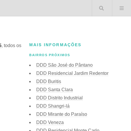
Buscar 
MAIS INFORMAÇÕES
5
, todos os
BAIRROS PRÓXIMOS
DDD São José do Pântano
DDD Residencial Jardim Redentor
DDD Buritis
DDD Santa Clara
DDD Distrito Industrial
DDD Shangri-lá
DDD Mirante do Paraíso
DDD Veneza
DDD Residencial Monte Carlo