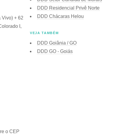
DDD Residencial Privê Norte
DDD Chácaras Helou
 Vivo) + 62
olorado I,
VEJA TAMBÉM
DDD Goiânia / GO
DDD GO - Goiás
bre o
CEP