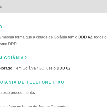
DD
O
a mesma forma que a cidade de Goiânia tem o
DDD 62
, todos 
 mesmo DDD
M GOIÂNIA?
lorado I
, em Goiânia / GO, use o
DDD 62
OIÂNIA DE TELEFONE FIXO
se este procedimento:
telefone no bairro de Jardim Colorado I