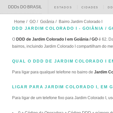
DDDs DO BRASIL
ESTADOS
CIDADES
D
Home
/
GO
/
Goiânia
/
Bairro Jardim Colorado I
DDD JARDIM COLORADO I - GOIÂNIA / G
O
DDD de Jardim Colorado I em Goiânia / GO
é 62. D
bairros, incluindo Jardim Colorado I compartilham do
QUAL O DDD DE JARDIM COLORADO I E
Para ligar para qualquel telefone no bairro de
Jardim Co
LIGAR PARA JARDIM COLORADO I, EM G
Para ligar de um telefone fixo para Jardim Colorado I, u
0 + Código da Operadora + Código DDD + número do 