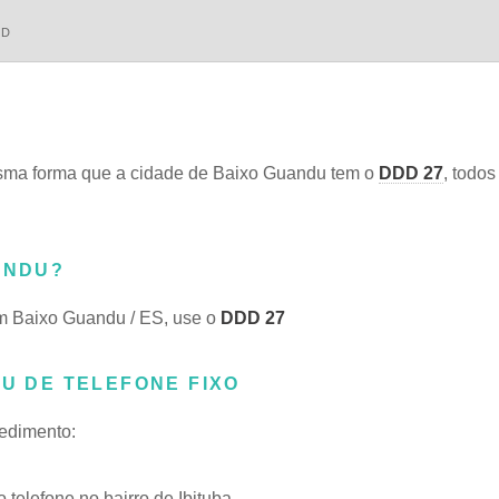
DD
ma forma que a cidade de Baixo Guandu tem o
DDD 27
, todos
ANDU?
m Baixo Guandu / ES, use o
DDD 27
DU DE TELEFONE FIXO
cedimento:
elefone no bairro de Ibituba