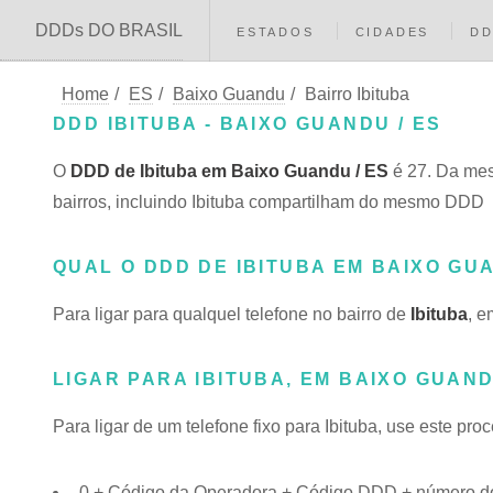
DDDs DO BRASIL
ESTADOS
CIDADES
D
Home
/
ES
/
Baixo Guandu
/
Bairro Ibituba
DDD IBITUBA - BAIXO GUANDU / ES
O
DDD de Ibituba em Baixo Guandu / ES
é 27. Da mes
bairros, incluindo Ibituba compartilham do mesmo DDD
QUAL O DDD DE IBITUBA EM BAIXO GU
Para ligar para qualquel telefone no bairro de
Ibituba
, e
LIGAR PARA IBITUBA, EM BAIXO GUAN
Para ligar de um telefone fixo para Ibituba, use este pro
0 + Código da Operadora + Código DDD + número do t