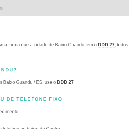
DD
ma forma que a cidade de Baixo Guandu tem o
DDD 27
, todos
ANDU?
m Baixo Guandu / ES, use o
DDD 27
U DE TELEFONE FIXO
cedimento:
telefone no bairro de Centro