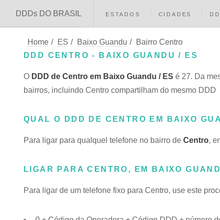
DDDs DO BRASIL
ESTADOS
CIDADES
D
Home
/
ES
/
Baixo Guandu
/
Bairro Centro
DDD CENTRO - BAIXO GUANDU / ES
O
DDD de Centro em Baixo Guandu / ES
é 27. Da mes
bairros, incluindo Centro compartilham do mesmo DDD
QUAL O DDD DE CENTRO EM BAIXO GU
Para ligar para qualquel telefone no bairro de
Centro
, e
LIGAR PARA CENTRO, EM BAIXO GUAND
Para ligar de um telefone fixo para Centro, use este pro
0 + Código da Operadora + Código DDD + número do 