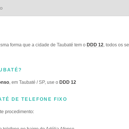
DD
sma forma que a cidade de Taubaté tem o
DDD 12
, todos os se
AUBATÉ?
onso
, em Taubaté / SP, use o
DDD 12
ATÉ DE TELEFONE FIXO
ste procedimento:
telefone no bairro de Adélia Afonso