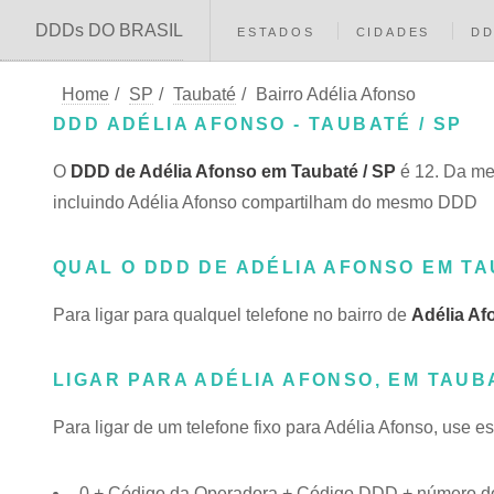
DDDs DO BRASIL
ESTADOS
CIDADES
D
Home
/
SP
/
Taubaté
/
Bairro Adélia Afonso
DDD ADÉLIA AFONSO - TAUBATÉ / SP
O
DDD de Adélia Afonso em Taubaté / SP
é 12. Da me
incluindo Adélia Afonso compartilham do mesmo DDD
QUAL O DDD DE ADÉLIA AFONSO EM T
Para ligar para qualquel telefone no bairro de
Adélia Af
LIGAR PARA ADÉLIA AFONSO, EM TAUB
Para ligar de um telefone fixo para Adélia Afonso, use e
0 + Código da Operadora + Código DDD + número do 