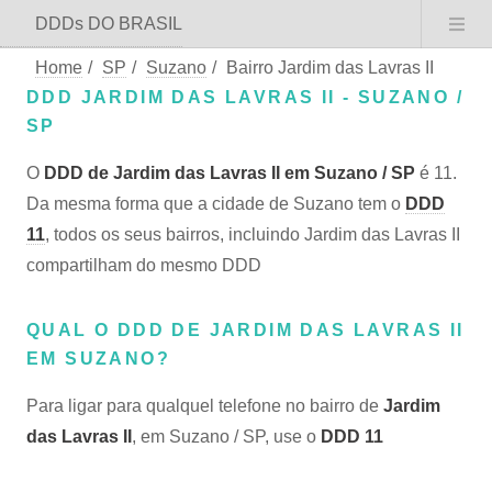
DDDs DO BRASIL
Home
/
SP
/
Suzano
/
Bairro Jardim das Lavras II
DDD JARDIM DAS LAVRAS II - SUZANO /
SP
O
DDD de Jardim das Lavras II em Suzano / SP
é 11.
Da mesma forma que a cidade de Suzano tem o
DDD
11
, todos os seus bairros, incluindo Jardim das Lavras II
compartilham do mesmo DDD
QUAL O DDD DE JARDIM DAS LAVRAS II
EM SUZANO?
Para ligar para qualquel telefone no bairro de
Jardim
das Lavras II
, em Suzano / SP, use o
DDD 11