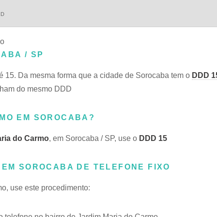
DD
mo
ABA / SP
é 15. Da mesma forma que a cidade de Sorocaba tem o
DDD 1
rtilham do mesmo DDD
RMO EM SOROCABA?
aria do Carmo
, em Sorocaba / SP, use o
DDD 15
, EM SOROCABA DE TELEFONE FIXO
mo, use este procedimento:
telefone no bairro de Jardim Maria do Carmo