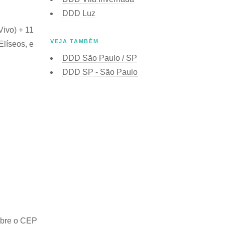
DDD Luz
Vivo) + 11
VEJA TAMBÉM
Elíseos, e
DDD São Paulo / SP
DDD SP - São Paulo
obre o
CEP