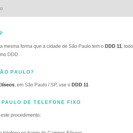
DD
P
Da mesma forma que a cidade de São Paulo tem o
DDD 11
, tod
esmo DDD
SÃO PAULO?
líseos
, em São Paulo / SP, use o
DDD 11
 PAULO DE TELEFONE FIXO
 este procedimento:
 telefone no bairro de Campos Elíseos