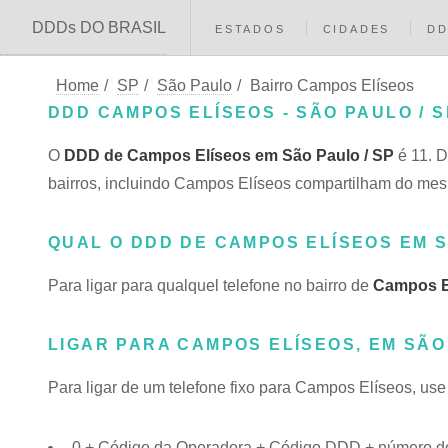
DDDs DO BRASIL
ESTADOS
CIDADES
D
Home
/
SP
/
São Paulo
/
Bairro Campos Elíseos
DDD CAMPOS ELÍSEOS - SÃO PAULO / S
O
DDD de Campos Elíseos em São Paulo / SP
é 11. 
bairros, incluindo Campos Elíseos compartilham do m
QUAL O DDD DE CAMPOS ELÍSEOS EM 
Para ligar para qualquel telefone no bairro de
Campos E
LIGAR PARA CAMPOS ELÍSEOS, EM SÃO
Para ligar de um telefone fixo para Campos Elíseos, use
0 + Código da Operadora + Código DDD + número do