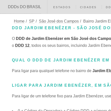
DDDs DO BRASIL
ESTADOS
CIDADES
D
Home
/
SP
/
São José dos Campos
/
Bairro Jardim 
DDD JARDIM EBENÉZER - SÃO JOSÉ DO
O
DDD de Jardim Ebenézer em São José dos Campo
o
DDD 12
, todos os seus bairros, incluindo Jardim E
QUAL O DDD DE JARDIM EBENÉZER EM
Para ligar para qualquel telefone no bairro de
Jardim E
LIGAR PARA JARDIM EBENÉZER, EM SÃ
Para ligar de um telefone fixo para Jardim Ebenézer, us
0 + Código da Operadora + Código DDD + número do 