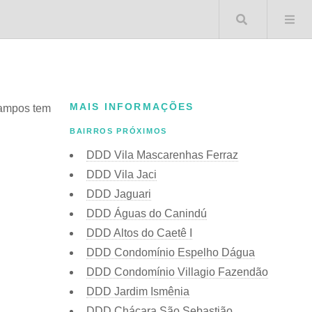
Buscar 
MAIS INFORMAÇÕES
Campos tem
BAIRROS PRÓXIMOS
DDD Vila Mascarenhas Ferraz
DDD Vila Jaci
DDD Jaguari
DDD Águas do Canindú
DDD Altos do Caetê I
DDD Condomínio Espelho Dágua
DDD Condomínio Villagio Fazendão
DDD Jardim Ismênia
DDD Chácara São Sebastião