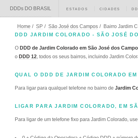
DDDs DO BRASIL
ESTADOS
CIDADES
D
Home
/
SP
/
São José dos Campos
/
Bairro Jardim 
DDD JARDIM COLORADO - SÃO JOSÉ DO
O
DDD de Jardim Colorado em São José dos Campo
o
DDD 12
, todos os seus bairros, incluindo Jardim C
QUAL O DDD DE JARDIM COLORADO EM
Para ligar para qualquel telefone no bairro de
Jardim C
LIGAR PARA JARDIM COLORADO, EM S
Para ligar de um telefone fixo para Jardim Colorado, us
0 + Código da Operadora + Código DDD + número do 