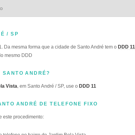
DD
É / SP
1. Da mesma forma que a cidade de Santo André tem o
DDD 11
am do mesmo DDD
M SANTO ANDRÉ?
la Vista
, em Santo André / SP, use o
DDD 11
SANTO ANDRÉ DE TELEFONE FIXO
se este procedimento:
elefone no bairro de Jardim Bela Vista