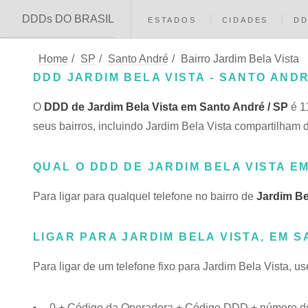
DDDs DO BRASIL
ESTADOS
CIDADES
D
Home
/
SP
/
Santo André
/
Bairro Jardim Bela Vista
DDD JARDIM BELA VISTA - SANTO ANDR
O
DDD de Jardim Bela Vista em Santo André / SP
é 1
seus bairros, incluindo Jardim Bela Vista compartilh
QUAL O DDD DE JARDIM BELA VISTA E
Para ligar para qualquel telefone no bairro de
Jardim Be
LIGAR PARA JARDIM BELA VISTA, EM 
Para ligar de um telefone fixo para Jardim Bela Vista, u
0 + Código da Operadora + Código DDD + número do t