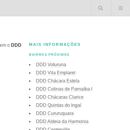
Buscar 
MAIS INFORMAÇÕES
tem o
DDD
BAIRROS PRÓXIMOS
DDD Voturuna
DDD Vila Emplarel
DDD Chácara Estela
DDD Colinas de Parnaíba I
DDD Chácaras Clarice
DDD Quintas do Ingaí
DDD Cururuquara
DDD Aldeia da Harmonia
DDD Centerville