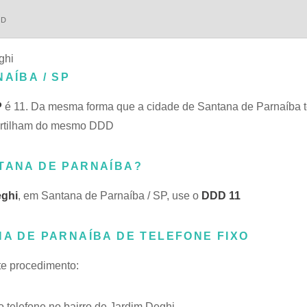
DD
ghi
AÍBA / SP
P
é 11. Da mesma forma que a cidade de Santana de Parnaíba 
mpartilham do mesmo DDD
NTANA DE PARNAÍBA?
eghi
, em Santana de Parnaíba / SP, use o
DDD 11
NA DE PARNAÍBA DE TELEFONE FIXO
ste procedimento:
telefone no bairro de Jardim Deghi