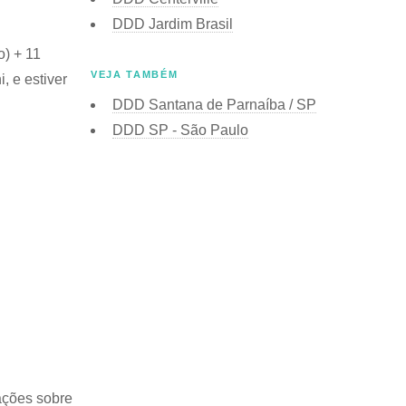
DDD Jardim Brasil
o) + 11
VEJA TAMBÉM
, e estiver
DDD Santana de Parnaíba / SP
DDD SP - São Paulo
ações sobre