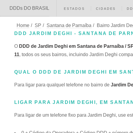
DDDs DO BRASIL
ESTADOS
CIDADES
D
Home
/
SP
/
Santana de Parnaíba
/
Bairro Jardim De
DDD JARDIM DEGHI - SANTANA DE PARN
O
DDD de Jardim Deghi em Santana de Parnaíba / S
11
, todos os seus bairros, incluindo Jardim Deghi co
QUAL O DDD DE JARDIM DEGHI EM SA
Para ligar para qualquel telefone no bairro de
Jardim D
LIGAR PARA JARDIM DEGHI, EM SANTA
Para ligar de um telefone fixo para Jardim Deghi, use e
0 + Código da Operadora + Código DDD + número do 