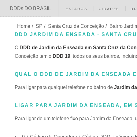
DDDs DO BRASIL
ESTADOS
CIDADES
D
Home
/
SP
/
Santa Cruz da Conceição
/
Bairro Jard
DDD JARDIM DA ENSEADA - SANTA CRU
O
DDD de Jardim da Enseada em Santa Cruz da Conc
Conceição tem o
DDD 19
, todos os seus bairros, inc
QUAL O DDD DE JARDIM DA ENSEADA 
Para ligar para qualquel telefone no bairro de
Jardim d
LIGAR PARA JARDIM DA ENSEADA, EM 
Para ligar de um telefone fixo para Jardim da Enseada, 
0 + Código da Operadora + Código DDD + número do 