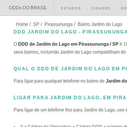
DDDs DO BRASIL
ESTADOS
CIDADES
D
Home
/
SP
/
Pirassununga
/
Bairro Jardim do Lago
DDD JARDIM DO LAGO - PIRASSUNUNGA
O
DDD de Jardim do Lago em Pirassununga / SP
é 1
seus bairros, incluindo Jardim do Lago compartilham 
QUAL O DDD DE JARDIM DO LAGO EM 
Para ligar para qualquel telefone no bairro de
Jardim d
LIGAR PARA JARDIM DO LAGO, EM PIR
Para ligar de um telefone fixo para Jardim do Lago, use
0 + Código da Operadora + Código DDD + número do 