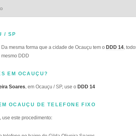
DD
 / SP
. Da mesma forma que a cidade de Ocauçu tem o
DDD 14
, tod
 do mesmo DDD
RES EM OCAUÇU?
veira Soares
, em Ocauçu / SP, use o
DDD 14
 EM OCAUÇU DE TELEFONE FIXO
s, use este procedimento:
elefone no bairro de Gilda Oliveira Soares