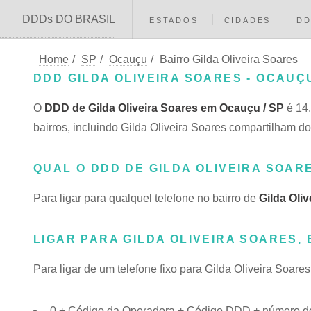
DDDs DO BRASIL
ESTADOS
CIDADES
D
Home
/
SP
/
Ocauçu
/
Bairro Gilda Oliveira Soares
DDD GILDA OLIVEIRA SOARES - OCAUÇU
O
DDD de Gilda Oliveira Soares em Ocauçu / SP
é 14
bairros, incluindo Gilda Oliveira Soares compartilham
QUAL O DDD DE GILDA OLIVEIRA SOA
Para ligar para qualquel telefone no bairro de
Gilda Oli
LIGAR PARA GILDA OLIVEIRA SOARES,
Para ligar de um telefone fixo para Gilda Oliveira Soare
0 + Código da Operadora + Código DDD + número do t