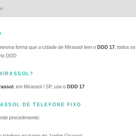
DD
P
mesma forma que a cidade de Mirassol tem o
DDD 17
, todos o
esmo DDD
 MIRASSOL?
rassol
, em Mirassol / SP, use o
DDD 17
RASSOL DE TELEFONE FIXO
 este procedimento:
telefone no bairro de Jardim Girassol