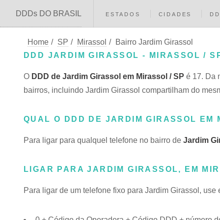
DDDs DO BRASIL
ESTADOS
CIDADES
D
Home
/
SP
/
Mirassol
/
Bairro Jardim Girassol
DDD JARDIM GIRASSOL - MIRASSOL / S
O
DDD de Jardim Girassol em Mirassol / SP
é 17. Da 
bairros, incluindo Jardim Girassol compartilham do m
QUAL O DDD DE JARDIM GIRASSOL EM
Para ligar para qualquel telefone no bairro de
Jardim Gi
LIGAR PARA JARDIM GIRASSOL, EM MI
Para ligar de um telefone fixo para Jardim Girassol, use
0 + Código da Operadora + Código DDD + número do 