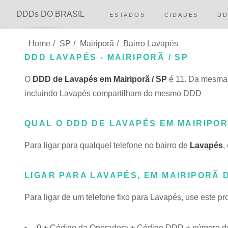
DDDs DO BRASIL
ESTADOS
CIDADES
D
Home
/
SP
/
Mairiporã
/
Bairro Lavapés
DDD LAVAPÉS - MAIRIPORÃ / SP
O
DDD de Lavapés em Mairiporã / SP
é 11. Da mesma 
incluindo Lavapés compartilham do mesmo DDD
QUAL O DDD DE LAVAPÉS EM MAIRIPO
Para ligar para qualquel telefone no bairro de
Lavapés
,
LIGAR PARA LAVAPÉS, EM MAIRIPORÃ 
Para ligar de um telefone fixo para Lavapés, use este p
0 + Código da Operadora + Código DDD + número do 