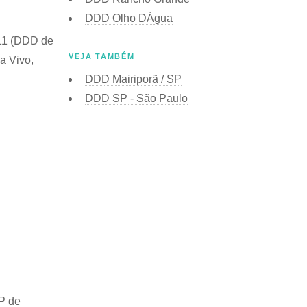
DDD Olho DÁgua
 11 (DDD de
VEJA TAMBÉM
a Vivo,
DDD Mairiporã / SP
DDD SP - São Paulo
P de