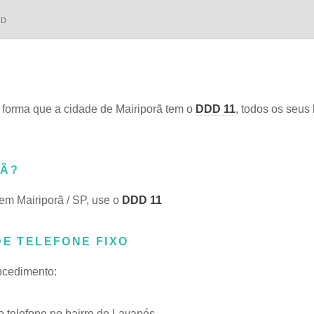
DD
forma que a cidade de Mairiporã tem o
DDD 11
, todos os seus 
RÃ?
 em Mairiporã / SP, use o
DDD 11
DE TELEFONE FIXO
rocedimento:
telefone no bairro de Lavapés