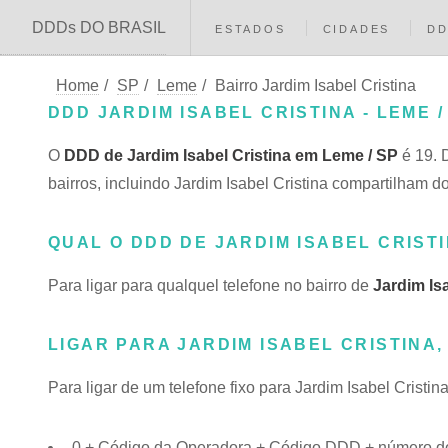
DDDs DO BRASIL
ESTADOS
CIDADES
D
Home
/
SP
/
Leme
/
Bairro Jardim Isabel Cristina
DDD JARDIM ISABEL CRISTINA - LEME /
O
DDD de Jardim Isabel Cristina em Leme / SP
é 19. 
bairros, incluindo Jardim Isabel Cristina compartilha
QUAL O DDD DE JARDIM ISABEL CRIST
Para ligar para qualquel telefone no bairro de
Jardim Isa
LIGAR PARA JARDIM ISABEL CRISTINA,
Para ligar de um telefone fixo para Jardim Isabel Cristin
0 + Código da Operadora + Código DDD + número do t