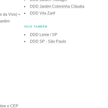
DDD Jardim Coloninha Cláudia
DDD Vila Zarif
o da Vivo) +
Jardim
VEJA TAMBÉM
DDD Leme / SP
DDD SP - São Paulo
obre o
CEP