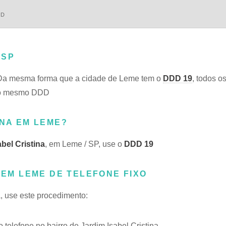
DD
 SP
Da mesma forma que a cidade de Leme tem o
DDD 19
, todos o
m do mesmo DDD
INA EM LEME?
bel Cristina
, em Leme / SP, use o
DDD 19
 EM LEME DE TELEFONE FIXO
a, use este procedimento:
elefone no bairro de Jardim Isabel Cristina