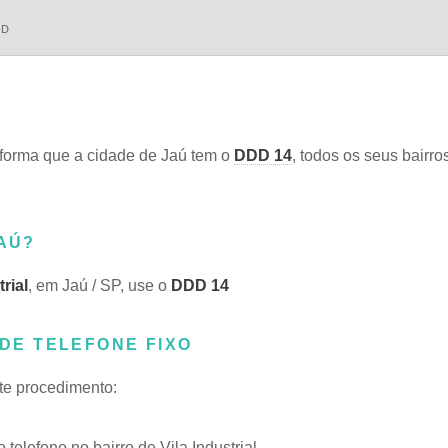
DD
orma que a cidade de Jaú tem o
DDD 14
, todos os seus bairro
JAÚ?
trial
, em Jaú / SP, use o
DDD 14
 DE TELEFONE FIXO
ste procedimento:
lefone no bairro de Vila Industrial