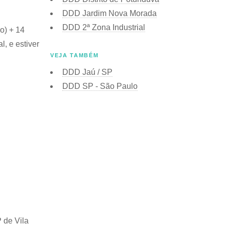
DDD Jardim Nova Morada
DDD 2ª Zona Industrial
o) + 14
l, e estiver
VEJA TAMBÉM
DDD Jaú / SP
DDD SP - São Paulo
 de Vila