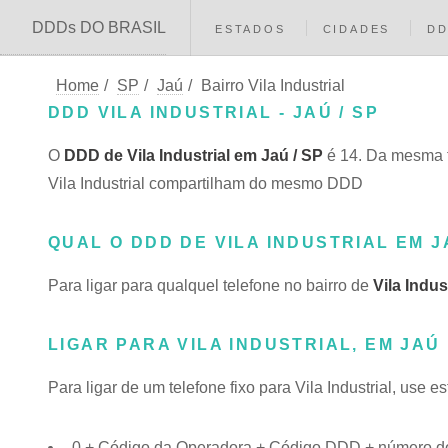
DDDs DO BRASIL
ESTADOS
CIDADES
D
Home
/
SP
/
Jaú
/
Bairro Vila Industrial
DDD VILA INDUSTRIAL - JAÚ / SP
O
DDD de Vila Industrial em Jaú / SP
é 14. Da mesma f
Vila Industrial compartilham do mesmo DDD
QUAL O DDD DE VILA INDUSTRIAL EM 
Para ligar para qualquel telefone no bairro de
Vila Indus
LIGAR PARA VILA INDUSTRIAL, EM JAÚ
Para ligar de um telefone fixo para Vila Industrial, use e
0 + Código da Operadora + Código DDD + número do te