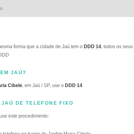
DD
esma forma que a cidade de Jaú tem o
DDD 14
, todos os seus 
 DDD
 EM JAÚ?
ria Cibele
, em Jaú / SP, use o
DDD 14
 JAÚ DE TELEFONE FIXO
 use este procedimento:
telefone no bairro de Jardim Maria Cibele