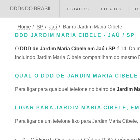
DDDs DO BRASIL
ESTADOS
CIDADES
D
Home
/
SP
/
Jaú
/
Bairro Jardim Maria Cibele
DDD JARDIM MARIA CIBELE - JAÚ / SP
O
DDD de Jardim Maria Cibele em Jaú / SP
é 14. Da m
incluindo Jardim Maria Cibele compartilham do mesmo
QUAL O DDD DE JARDIM MARIA CIBELE
Para ligar para qualquel telefone no bairro de
Jardim Ma
LIGAR PARA JARDIM MARIA CIBELE, EM
Para ligar de um telefone fixo para Jardim Maria Cibele,
0 + Código da Operadora + Código DDD + número do 