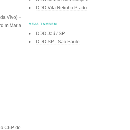
DDD Vila Netinho Prado
 da Vivo) +
VEJA TAMBÉM
rdim Maria
DDD Jaú / SP
DDD SP - São Paulo
 o
CEP de