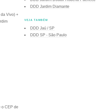
DDD Jardim Diamante
 da Vivo) +
VEJA TAMBÉM
ardim
DDD Jaú / SP
DDD SP - São Paulo
e o
CEP de