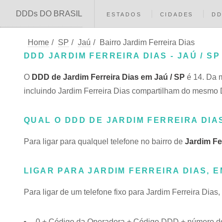
DDDs DO BRASIL
ESTADOS
CIDADES
D
Home
/
SP
/
Jaú
/
Bairro Jardim Ferreira Dias
DDD JARDIM FERREIRA DIAS - JAÚ / SP
O
DDD de Jardim Ferreira Dias em Jaú / SP
é 14. Da 
incluindo Jardim Ferreira Dias compartilham do mesm
QUAL O DDD DE JARDIM FERREIRA DIA
Para ligar para qualquel telefone no bairro de
Jardim Fe
LIGAR PARA JARDIM FERREIRA DIAS, E
Para ligar de um telefone fixo para Jardim Ferreira Dias
0 + Código da Operadora + Código DDD + número do t