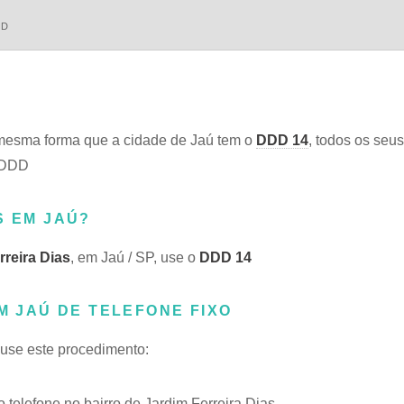
DD
mesma forma que a cidade de Jaú tem o
DDD 14
, todos os seus
o DDD
S EM JAÚ?
rreira Dias
, em Jaú / SP, use o
DDD 14
M JAÚ DE TELEFONE FIXO
, use este procedimento:
elefone no bairro de Jardim Ferreira Dias