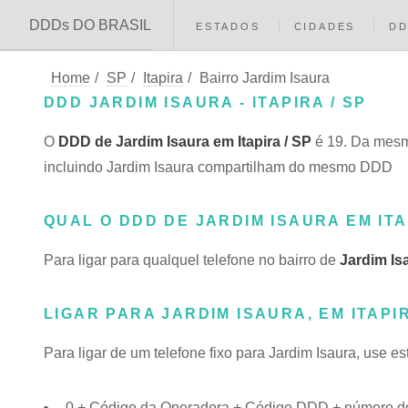
DDDs DO BRASIL
ESTADOS
CIDADES
D
Home
/
SP
/
Itapira
/
Bairro Jardim Isaura
DDD JARDIM ISAURA - ITAPIRA / SP
O
DDD de Jardim Isaura em Itapira / SP
é 19. Da mesma
incluindo Jardim Isaura compartilham do mesmo DDD
QUAL O DDD DE JARDIM ISAURA EM IT
Para ligar para qualquel telefone no bairro de
Jardim Is
LIGAR PARA JARDIM ISAURA, EM ITAPI
Para ligar de um telefone fixo para Jardim Isaura, use e
0 + Código da Operadora + Código DDD + número do 