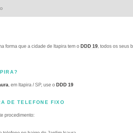
DD
 forma que a cidade de Itapira tem o
DDD 19
, todos os seus b
APIRA?
aura
, em Itapira / SP, use o
DDD 19
RA DE TELEFONE FIXO
ste procedimento:
telefone no bairro de Jardim Isaura