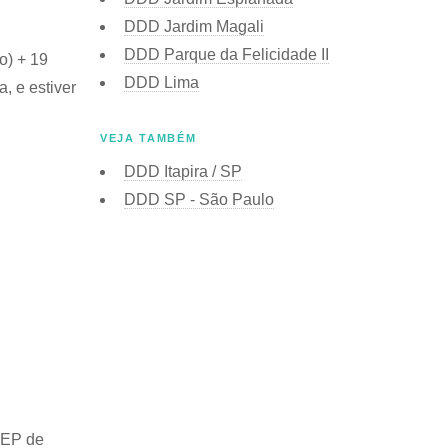
DDD Jardim Magali
DDD Parque da Felicidade II
o) + 19
DDD Lima
, e estiver
VEJA TAMBÉM
DDD Itapira / SP
DDD SP - São Paulo
EP de