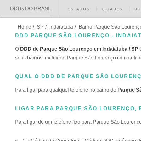
DDDs DO BRASIL
ESTADOS
CIDADES
D
Home
/
SP
/
Indaiatuba
/
Bairro Parque São Lourenç
DDD PARQUE SÃO LOURENÇO - INDAIAT
O
DDD de Parque São Lourenço em Indaiatuba / SP
é
seus bairros, incluindo Parque São Lourenço compart
QUAL O DDD DE PARQUE SÃO LOURENÇ
Para ligar para qualquel telefone no bairro de
Parque S
LIGAR PARA PARQUE SÃO LOURENÇO, 
Para ligar de um telefone fixo para Parque São Lourenç
0 + Código da Operadora + Código DDD + número do