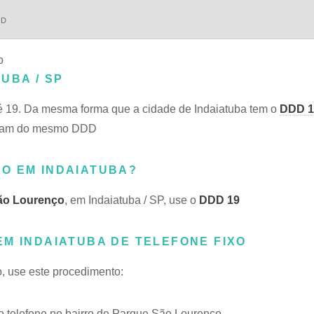
DD
o
UBA / SP
 19. Da mesma forma que a cidade de Indaiatuba tem o
DDD 1
ilham do mesmo DDD
O EM INDAIATUBA?
ão Lourenço
, em Indaiatuba / SP, use o
DDD 19
EM INDAIATUBA DE TELEFONE FIXO
o, use este procedimento:
 telefone no bairro de Parque São Lourenço