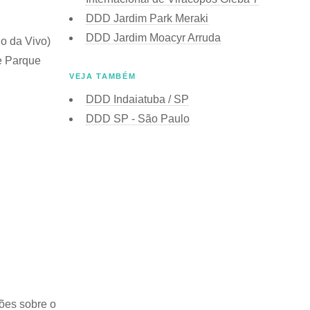
DDD Jardim Park Meraki
DDD Jardim Moacyr Arruda
go da Vivo)
e Parque
VEJA TAMBÉM
DDD Indaiatuba / SP
DDD SP - São Paulo
ões sobre o