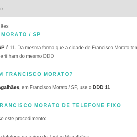
DD
hães
 MORATO / SP
SP
é 11. Da mesma forma que a cidade de Francisco Morato te
ompartilham do mesmo DDD
EM FRANCISCO MORATO?
agalhães
, em Francisco Morato / SP, use o
DDD 11
FRANCISCO MORATO DE TELEFONE FIXO
se este procedimento:
telefone no bairro de Jardim Magalhães