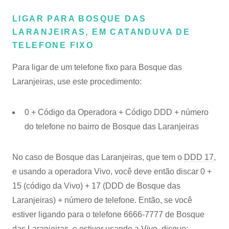
LIGAR PARA BOSQUE DAS
LARANJEIRAS, EM CATANDUVA DE
TELEFONE FIXO
Para ligar de um telefone fixo para Bosque das
Laranjeiras, use este procedimento:
0 + Código da Operadora + Código DDD + número
do telefone no bairro de Bosque das Laranjeiras
No caso de Bosque das Laranjeiras, que tem o
DDD 17
,
e usando a operadora Vivo, você deve então discar 0 +
15 (código da Vivo) + 17 (DDD de Bosque das
Laranjeiras) + número de telefone. Então, se você
estiver ligando para o telefone 6666-7777 de Bosque
das Laranjeiras, e estiver usando a Vivo, disque: