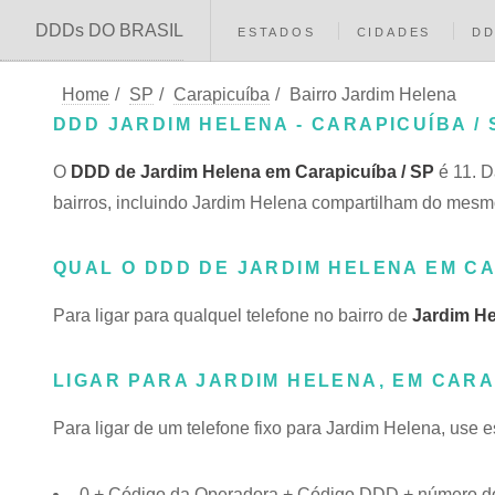
DDDs DO BRASIL
ESTADOS
CIDADES
D
Home
/
SP
/
Carapicuíba
/
Bairro Jardim Helena
DDD JARDIM HELENA - CARAPICUÍBA / 
O
DDD de Jardim Helena em Carapicuíba / SP
é 11. D
bairros, incluindo Jardim Helena compartilham do me
QUAL O DDD DE JARDIM HELENA EM C
Para ligar para qualquel telefone no bairro de
Jardim H
LIGAR PARA JARDIM HELENA, EM CARA
Para ligar de um telefone fixo para Jardim Helena, use 
0 + Código da Operadora + Código DDD + número do 