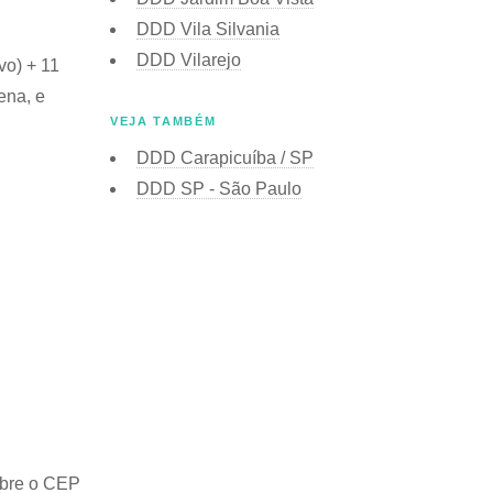
DDD Vila Silvania
DDD Vilarejo
vo) + 11
ena, e
VEJA TAMBÉM
DDD Carapicuíba / SP
DDD SP - São Paulo
obre o
CEP