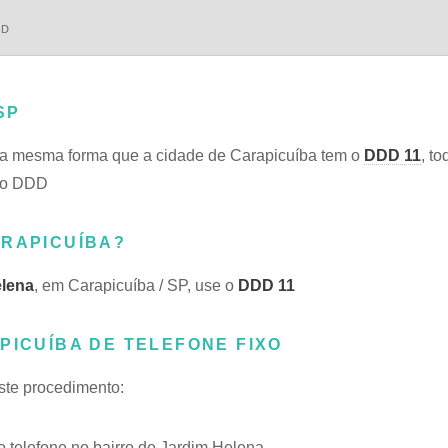
DD
SP
a mesma forma que a cidade de Carapicuíba tem o
DDD 11
, t
smo DDD
ARAPICUÍBA?
elena
, em Carapicuíba / SP, use o
DDD 11
PICUÍBA DE TELEFONE FIXO
este procedimento:
telefone no bairro de Jardim Helena