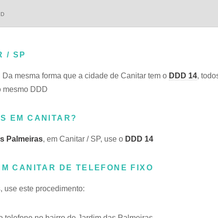
DD
 / SP
. Da mesma forma que a cidade de Canitar tem o
DDD 14
, todo
 do mesmo DDD
AS EM CANITAR?
s Palmeiras
, em Canitar / SP, use o
DDD 14
EM CANITAR DE TELEFONE FIXO
s, use este procedimento:
telefone no bairro de Jardim das Palmeiras