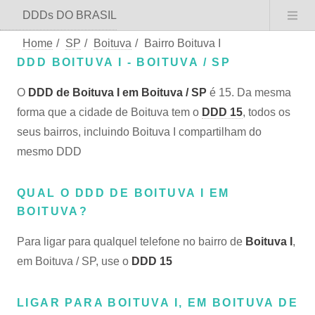
DDDs DO BRASIL
Home
/
SP
/
Boituva
/
Bairro Boituva I
DDD BOITUVA I - BOITUVA / SP
O
DDD de Boituva I em Boituva / SP
é 15. Da mesma
forma que a cidade de Boituva tem o
DDD 15
, todos os
seus bairros, incluindo Boituva I compartilham do
mesmo DDD
QUAL O DDD DE BOITUVA I EM
BOITUVA?
Para ligar para qualquel telefone no bairro de
Boituva I
,
em Boituva / SP, use o
DDD 15
LIGAR PARA BOITUVA I, EM BOITUVA DE