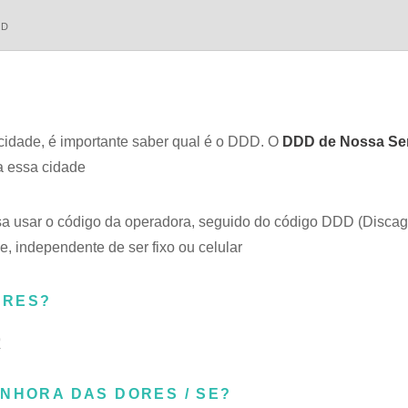
DD
cidade, é importante saber qual é o DDD. O
DDD de Nossa Se
a essa cidade
isa usar o código da operadora, seguido do código DDD (Disca
e, independente de ser fixo ou celular
ORES?
9
ENHORA DAS DORES / SE?