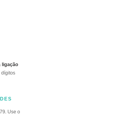
a
ligação
 dígitos
ADES
79. Use o