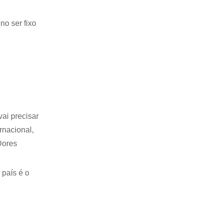
no ser fixo
vai precisar
rnacional,
Dores
 país é o