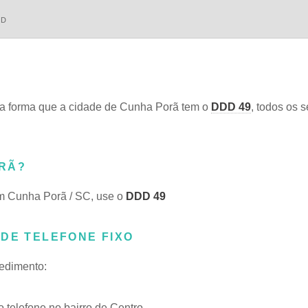
DD
 forma que a cidade de Cunha Porã tem o
DDD 49
, todos os s
ORÃ?
m Cunha Porã / SC, use o
DDD 49
 DE TELEFONE FIXO
cedimento:
telefone no bairro de Centro