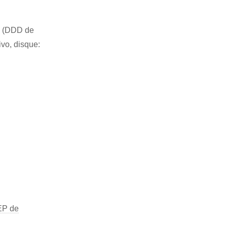
49 (DDD de
ivo, disque:
P de