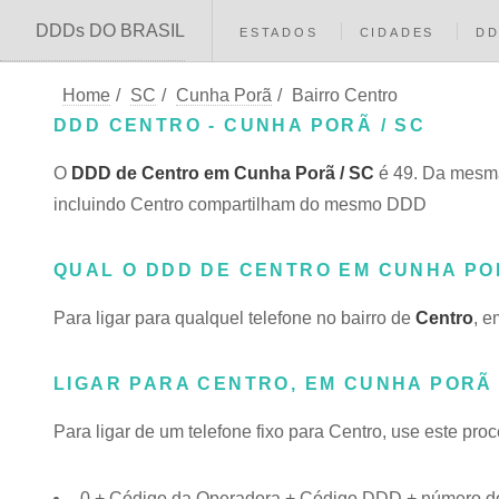
DDDs DO BRASIL
ESTADOS
CIDADES
D
Home
/
SC
/
Cunha Porã
/
Bairro Centro
DDD CENTRO - CUNHA PORÃ / SC
O
DDD de Centro em Cunha Porã / SC
é 49. Da mesma
incluindo Centro compartilham do mesmo DDD
QUAL O DDD DE CENTRO EM CUNHA P
Para ligar para qualquel telefone no bairro de
Centro
, e
LIGAR PARA CENTRO, EM CUNHA PORÃ
Para ligar de um telefone fixo para Centro, use este pro
0 + Código da Operadora + Código DDD + número do 