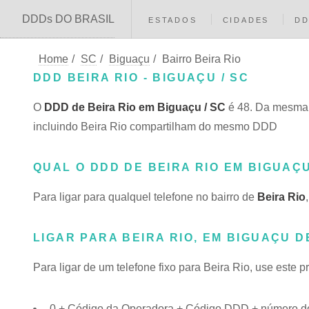
DDDs DO BRASIL
ESTADOS
CIDADES
D
Home
/
SC
/
Biguaçu
/
Bairro Beira Rio
DDD BEIRA RIO - BIGUAÇU / SC
O
DDD de Beira Rio em Biguaçu / SC
é 48. Da mesma 
incluindo Beira Rio compartilham do mesmo DDD
QUAL O DDD DE BEIRA RIO EM BIGUAÇ
Para ligar para qualquel telefone no bairro de
Beira Rio
LIGAR PARA BEIRA RIO, EM BIGUAÇU D
Para ligar de um telefone fixo para Beira Rio, use este 
0 + Código da Operadora + Código DDD + número do 