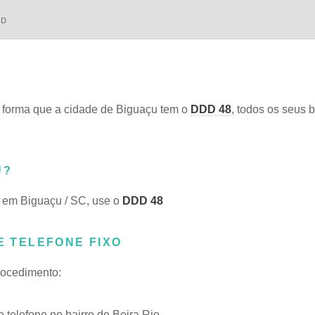
DD
forma que a cidade de Biguaçu tem o
DDD 48
, todos os seus b
U?
, em Biguaçu / SC, use o
DDD 48
E TELEFONE FIXO
procedimento:
telefone no bairro de Beira Rio