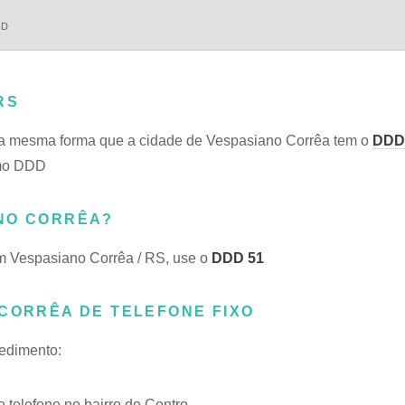
DD
RS
a mesma forma que a cidade de Vespasiano Corrêa tem o
DDD
smo DDD
ANO CORRÊA?
m Vespasiano Corrêa / RS, use o
DDD 51
 CORRÊA DE TELEFONE FIXO
cedimento:
telefone no bairro de Centro