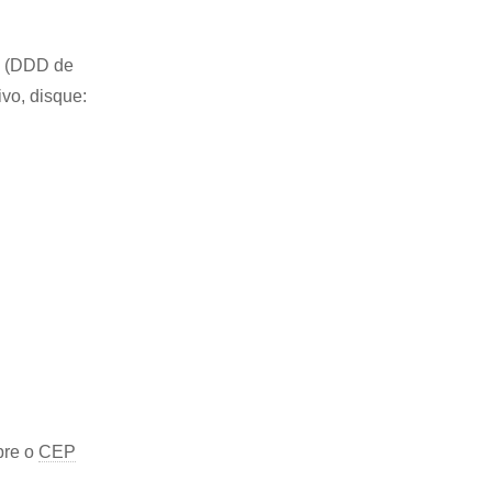
51 (DDD de
ivo, disque:
bre o
CEP