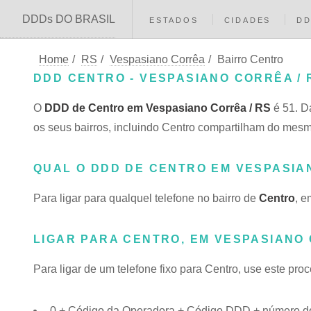
DDDs DO BRASIL
ESTADOS
CIDADES
D
Home
/
RS
/
Vespasiano Corrêa
/
Bairro Centro
DDD CENTRO - VESPASIANO CORRÊA / 
O
DDD de Centro em Vespasiano Corrêa / RS
é 51. D
os seus bairros, incluindo Centro compartilham do me
QUAL O DDD DE CENTRO EM VESPASI
Para ligar para qualquel telefone no bairro de
Centro
, e
LIGAR PARA CENTRO, EM VESPASIANO
Para ligar de um telefone fixo para Centro, use este pro
0 + Código da Operadora + Código DDD + número do 