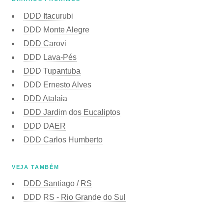
DDD Itacurubi
DDD Monte Alegre
DDD Carovi
DDD Lava-Pés
DDD Tupantuba
DDD Ernesto Alves
DDD Atalaia
DDD Jardim dos Eucaliptos
DDD DAER
DDD Carlos Humberto
VEJA TAMBÉM
DDD Santiago / RS
DDD RS - Rio Grande do Sul