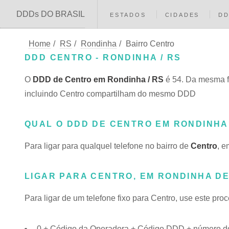
DDDs DO BRASIL
ESTADOS
CIDADES
D
Home
/
RS
/
Rondinha
/
Bairro Centro
DDD CENTRO - RONDINHA / RS
O
DDD de Centro em Rondinha / RS
é 54. Da mesma f
incluindo Centro compartilham do mesmo DDD
QUAL O DDD DE CENTRO EM RONDINHA
Para ligar para qualquel telefone no bairro de
Centro
, e
LIGAR PARA CENTRO, EM RONDINHA DE
Para ligar de um telefone fixo para Centro, use este pro
0 + Código da Operadora + Código DDD + número do 