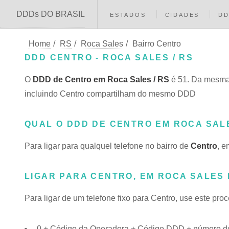
DDDs DO BRASIL
ESTADOS
CIDADES
D
Home
/
RS
/
Roca Sales
/
Bairro Centro
DDD CENTRO - ROCA SALES / RS
O
DDD de Centro em Roca Sales / RS
é 51. Da mesma
incluindo Centro compartilham do mesmo DDD
QUAL O DDD DE CENTRO EM ROCA SAL
Para ligar para qualquel telefone no bairro de
Centro
, e
LIGAR PARA CENTRO, EM ROCA SALES 
Para ligar de um telefone fixo para Centro, use este pro
0 + Código da Operadora + Código DDD + número do 