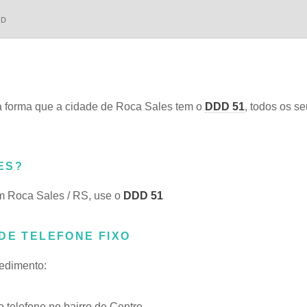
DD
 forma que a cidade de Roca Sales tem o
DDD 51
, todos os se
ES?
m Roca Sales / RS, use o
DDD 51
DE TELEFONE FIXO
cedimento:
telefone no bairro de Centro