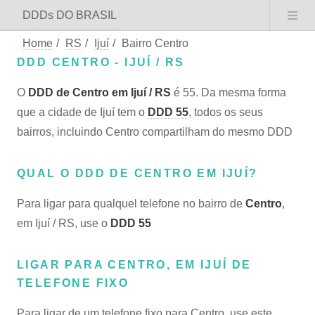
DDDs DO BRASIL
Home
/
RS
/
Ijuí
/
Bairro Centro
DDD CENTRO - IJUÍ / RS
O
DDD de Centro em Ijuí / RS
é 55. Da mesma forma
que a cidade de Ijuí tem o
DDD 55
, todos os seus
bairros, incluindo Centro compartilham do mesmo DDD
QUAL O DDD DE CENTRO EM IJUÍ?
Para ligar para qualquel telefone no bairro de
Centro
,
em Ijuí / RS, use o
DDD 55
LIGAR PARA CENTRO, EM IJUÍ DE
TELEFONE FIXO
Para ligar de um telefone fixo para Centro, use este