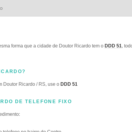
DD
sma forma que a cidade de Doutor Ricardo tem o
DDD 51
, to
RICARDO?
m Doutor Ricardo / RS, use o
DDD 51
ARDO DE TELEFONE FIXO
cedimento:
telefone no bairro de Centro