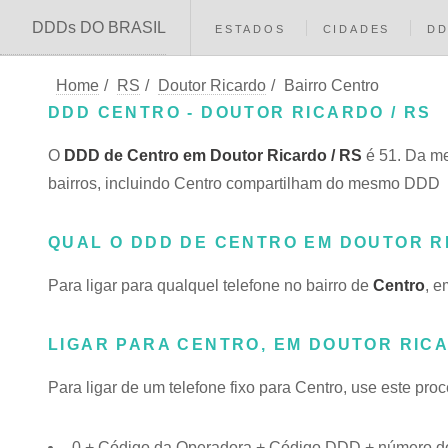
DDDs DO BRASIL
ESTADOS
CIDADES
D
Home
/
RS
/
Doutor Ricardo
/
Bairro Centro
DDD CENTRO - DOUTOR RICARDO / RS
O
DDD de Centro em Doutor Ricardo / RS
é 51. Da me
bairros, incluindo Centro compartilham do mesmo DDD
QUAL O DDD DE CENTRO EM DOUTOR 
Para ligar para qualquel telefone no bairro de
Centro
, e
LIGAR PARA CENTRO, EM DOUTOR RIC
Para ligar de um telefone fixo para Centro, use este pro
0 + Código da Operadora + Código DDD + número do 