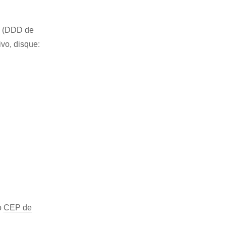
51 (DDD de
ivo, disque:
o
CEP de