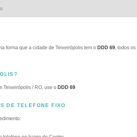
DD
a forma que a cidade de Teixeirópolis tem o
DDD 69
, todos os
OLIS?
m Teixeirópolis / RO, use o
DDD 69
IS DE TELEFONE FIXO
cedimento:
telefone no bairro de Centro