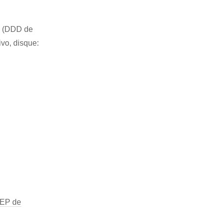
69 (DDD de
ivo, disque:
EP de