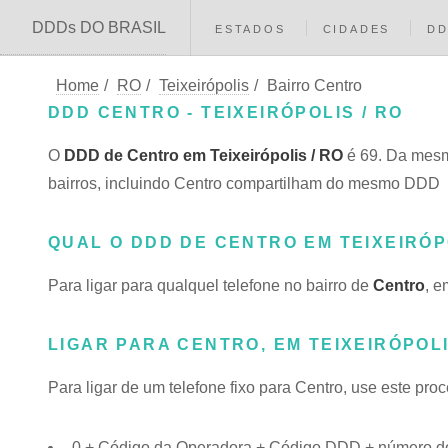
DDDs DO BRASIL
ESTADOS
CIDADES
D
Home
/
RO
/
Teixeirópolis
/
Bairro Centro
DDD CENTRO - TEIXEIRÓPOLIS / RO
O
DDD de Centro em Teixeirópolis / RO
é 69. Da mesm
bairros, incluindo Centro compartilham do mesmo DDD
QUAL O DDD DE CENTRO EM TEIXEIRÓP
Para ligar para qualquel telefone no bairro de
Centro
, e
LIGAR PARA CENTRO, EM TEIXEIRÓPOL
Para ligar de um telefone fixo para Centro, use este pro
0 + Código da Operadora + Código DDD + número do 