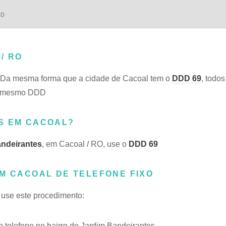
DD
/ RO
 Da mesma forma que a cidade de Cacoal tem o
DDD 69
, todo
do mesmo DDD
S EM CACOAL?
ndeirantes
, em Cacoal / RO, use o
DDD 69
EM CACOAL DE TELEFONE FIXO
, use este procedimento:
telefone no bairro de Jardim Bandeirantes