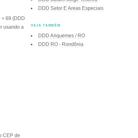
DDD Setor E Areas Especiais
o) + 69 (DDD
VEJA TAMBÉM
er usando a
DDD Ariquemes / RO
DDD RO - Rondônia
 o
CEP de