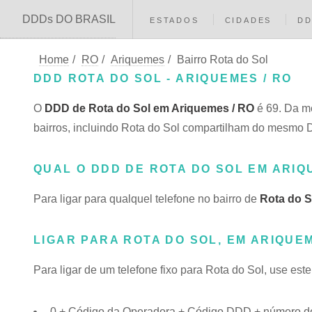
DDDs DO BRASIL
ESTADOS
CIDADES
D
Home
/
RO
/
Ariquemes
/
Bairro Rota do Sol
DDD ROTA DO SOL - ARIQUEMES / RO
O
DDD de Rota do Sol em Ariquemes / RO
é 69. Da m
bairros, incluindo Rota do Sol compartilham do mesmo
QUAL O DDD DE ROTA DO SOL EM ARI
Para ligar para qualquel telefone no bairro de
Rota do S
LIGAR PARA ROTA DO SOL, EM ARIQUE
Para ligar de um telefone fixo para Rota do Sol, use est
0 + Código da Operadora + Código DDD + número do 