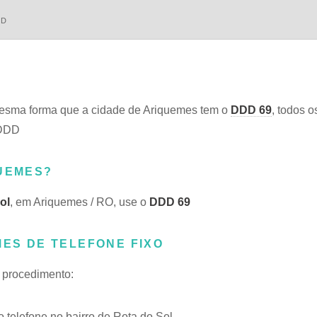
DD
esma forma que a cidade de Ariquemes tem o
DDD 69
, todos o
 DDD
QUEMES?
ol
, em Ariquemes / RO, use o
DDD 69
MES DE TELEFONE FIXO
e procedimento:
telefone no bairro de Rota do Sol