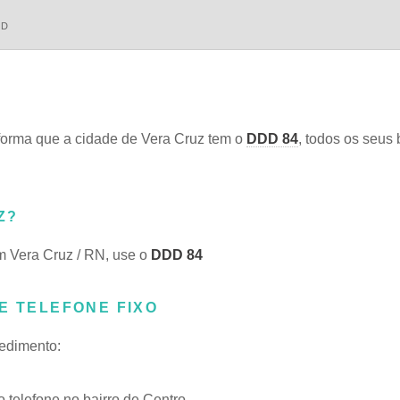
DD
orma que a cidade de Vera Cruz tem o
DDD 84
, todos os seus 
Z?
m Vera Cruz / RN, use o
DDD 84
E TELEFONE FIXO
cedimento:
telefone no bairro de Centro