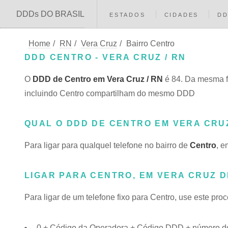
DDDs DO BRASIL
ESTADOS
CIDADES
D
Home
/
RN
/
Vera Cruz
/
Bairro Centro
DDD CENTRO - VERA CRUZ / RN
O
DDD de Centro em Vera Cruz / RN
é 84. Da mesma f
incluindo Centro compartilham do mesmo DDD
QUAL O DDD DE CENTRO EM VERA CRU
Para ligar para qualquel telefone no bairro de
Centro
, e
LIGAR PARA CENTRO, EM VERA CRUZ D
Para ligar de um telefone fixo para Centro, use este pro
0 + Código da Operadora + Código DDD + número do 