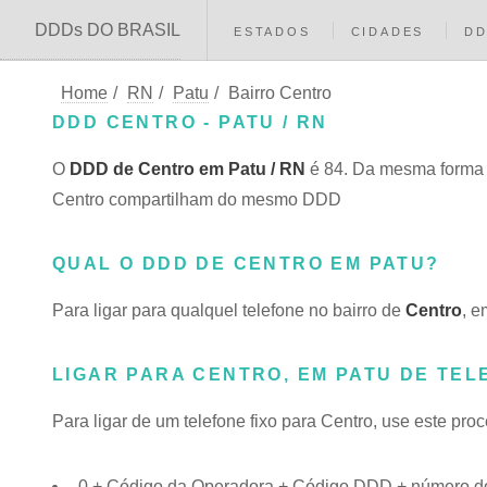
DDDs DO BRASIL
ESTADOS
CIDADES
D
Home
/
RN
/
Patu
/
Bairro Centro
DDD CENTRO - PATU / RN
O
DDD de Centro em Patu / RN
é 84. Da mesma forma 
Centro compartilham do mesmo DDD
QUAL O DDD DE CENTRO EM PATU?
Para ligar para qualquel telefone no bairro de
Centro
, e
LIGAR PARA CENTRO, EM PATU DE TEL
Para ligar de um telefone fixo para Centro, use este pro
0 + Código da Operadora + Código DDD + número do 