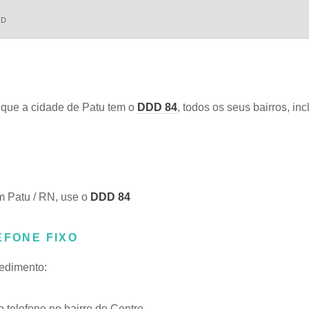
DD
que a cidade de Patu tem o
DDD 84
, todos os seus bairros, in
m Patu / RN, use o
DDD 84
EFONE FIXO
cedimento:
telefone no bairro de Centro