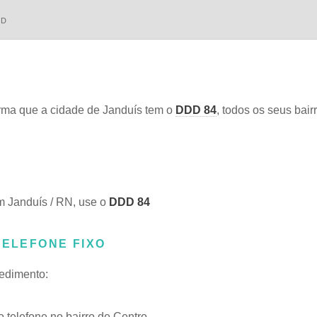
DD
ma que a cidade de Janduís tem o
DDD 84
, todos os seus bair
m Janduís / RN, use o
DDD 84
TELEFONE FIXO
cedimento:
telefone no bairro de Centro