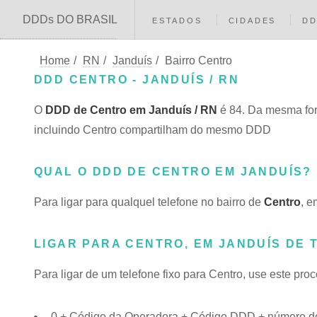
DDDs DO BRASIL
ESTADOS
CIDADES
D
Home
/
RN
/
Janduís
/
Bairro Centro
DDD CENTRO - JANDUÍS / RN
O
DDD de Centro em Janduís / RN
é 84. Da mesma for
incluindo Centro compartilham do mesmo DDD
QUAL O DDD DE CENTRO EM JANDUÍS?
Para ligar para qualquel telefone no bairro de
Centro
, e
LIGAR PARA CENTRO, EM JANDUÍS DE 
Para ligar de um telefone fixo para Centro, use este pro
0 + Código da Operadora + Código DDD + número do 