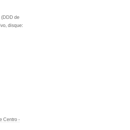
84 (DDD de
ivo, disque:
 Centro -