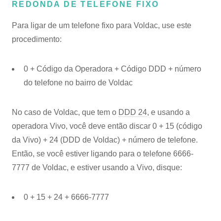
REDONDA DE TELEFONE FIXO
Para ligar de um telefone fixo para Voldac, use este
procedimento:
0 + Código da Operadora + Código DDD + número
do telefone no bairro de Voldac
No caso de Voldac, que tem o
DDD 24
, e usando a
operadora Vivo, você deve então discar 0 + 15 (código
da Vivo) + 24 (DDD de Voldac) + número de telefone.
Então, se você estiver ligando para o telefone 6666-
7777 de Voldac, e estiver usando a Vivo, disque:
0 + 15 + 24 + 6666-7777