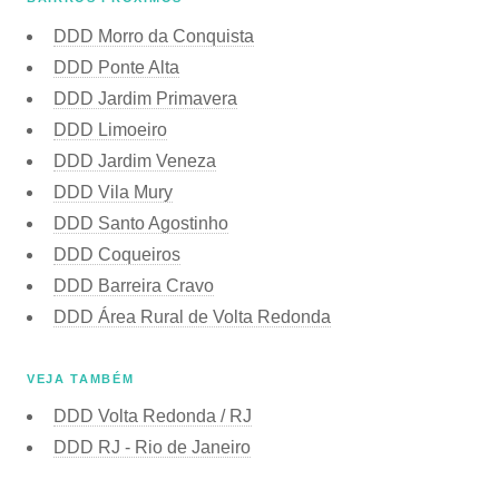
DDD Morro da Conquista
DDD Ponte Alta
DDD Jardim Primavera
DDD Limoeiro
DDD Jardim Veneza
DDD Vila Mury
DDD Santo Agostinho
DDD Coqueiros
DDD Barreira Cravo
DDD Área Rural de Volta Redonda
VEJA TAMBÉM
DDD Volta Redonda / RJ
DDD RJ - Rio de Janeiro