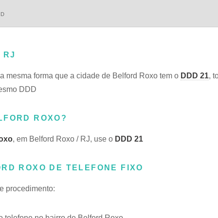
DD
 RJ
a mesma forma que a cidade de Belford Roxo tem o
DDD 21
, 
 mesmo DDD
ELFORD ROXO?
Roxo
, em Belford Roxo / RJ, use o
DDD 21
ORD ROXO DE TELEFONE FIXO
te procedimento:
telefone no bairro de Belford Roxo