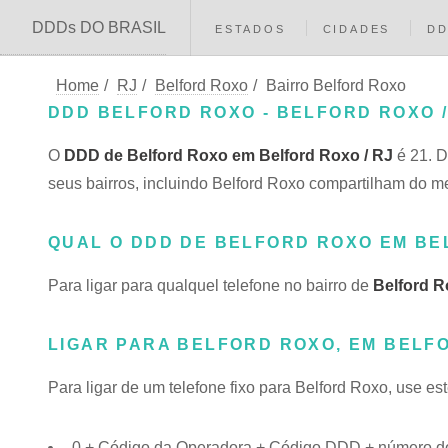
DDDs DO BRASIL
ESTADOS
CIDADES
D
Home
/
RJ
/
Belford Roxo
/
Bairro Belford Roxo
DDD BELFORD ROXO - BELFORD ROXO /
O
DDD de Belford Roxo em Belford Roxo / RJ
é 21. D
seus bairros, incluindo Belford Roxo compartilham do
QUAL O DDD DE BELFORD ROXO EM B
Para ligar para qualquel telefone no bairro de
Belford 
LIGAR PARA BELFORD ROXO, EM BELF
Para ligar de um telefone fixo para Belford Roxo, use es
0 + Código da Operadora + Código DDD + número do 