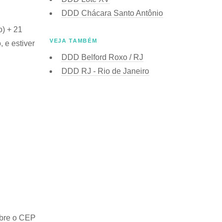
DDD Chácara Santo Antônio
o) + 21
VEJA TAMBÉM
 e estiver
DDD Belford Roxo / RJ
DDD RJ - Rio de Janeiro
obre o
CEP