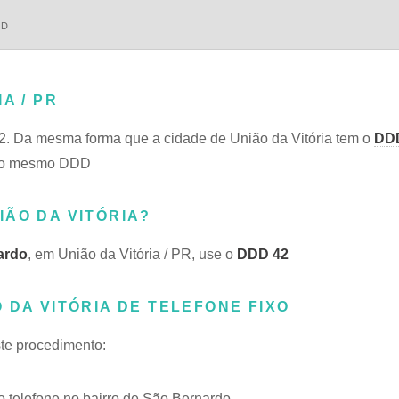
DD
A / PR
2. Da mesma forma que a cidade de União da Vitória tem o
DD
m do mesmo DDD
IÃO DA VITÓRIA?
ardo
, em União da Vitória / PR, use o
DDD 42
 DA VITÓRIA DE TELEFONE FIXO
ste procedimento:
telefone no bairro de São Bernardo