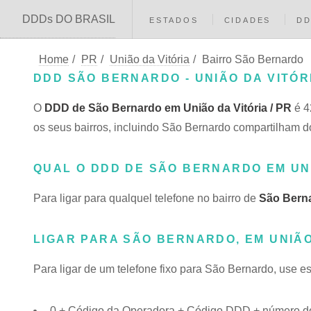
DDDs DO BRASIL
ESTADOS
CIDADES
D
Home
/
PR
/
União da Vitória
/
Bairro São Bernardo
DDD SÃO BERNARDO - UNIÃO DA VITÓRI
O
DDD de São Bernardo em União da Vitória / PR
é 4
os seus bairros, incluindo São Bernardo compartilha
QUAL O DDD DE SÃO BERNARDO EM UN
Para ligar para qualquel telefone no bairro de
São Bern
LIGAR PARA SÃO BERNARDO, EM UNIÃO
Para ligar de um telefone fixo para São Bernardo, use e
0 + Código da Operadora + Código DDD + número do 