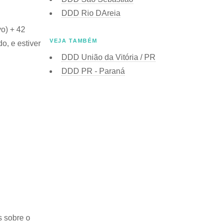
DDD Rio DAreia
vo) + 42
VEJA TAMBÉM
o, e estiver
DDD União da Vitória / PR
DDD PR - Paraná
s sobre o