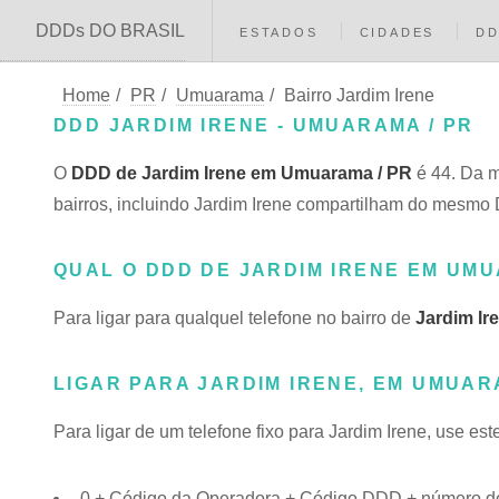
DDDs DO BRASIL
ESTADOS
CIDADES
D
Home
/
PR
/
Umuarama
/
Bairro Jardim Irene
DDD JARDIM IRENE - UMUARAMA / PR
O
DDD de Jardim Irene em Umuarama / PR
é 44. Da 
bairros, incluindo Jardim Irene compartilham do mesm
QUAL O DDD DE JARDIM IRENE EM UM
Para ligar para qualquel telefone no bairro de
Jardim Ir
LIGAR PARA JARDIM IRENE, EM UMUAR
Para ligar de um telefone fixo para Jardim Irene, use es
0 + Código da Operadora + Código DDD + número do t