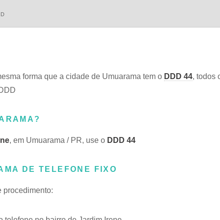
DD
mesma forma que a cidade de Umuarama tem o
DDD 44
, todos
o DDD
UARAMA?
ene
, em Umuarama / PR, use o
DDD 44
AMA DE TELEFONE FIXO
te procedimento:
elefone no bairro de Jardim Irene