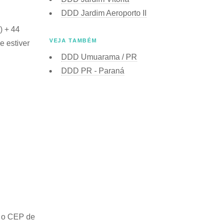
DDD Jardim Aeroporto II
) + 44
VEJA TAMBÉM
e estiver
DDD Umuarama / PR
DDD PR - Paraná
 o
CEP de