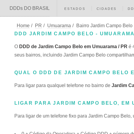
DDDs DO BRASIL
ESTADOS
CIDADES
D
Home
/
PR
/
Umuarama
/
Bairro Jardim Campo Belo
DDD JARDIM CAMPO BELO - UMUARAMA
O
DDD de Jardim Campo Belo em Umuarama / PR
é 
seus bairros, incluindo Jardim Campo Belo compartil
QUAL O DDD DE JARDIM CAMPO BELO
Para ligar para qualquel telefone no bairro de
Jardim C
LIGAR PARA JARDIM CAMPO BELO, EM
Para ligar de um telefone fixo para Jardim Campo Belo,
0 + Código da Operadora + Código DDD + número do