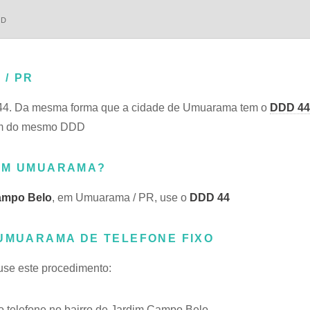
DD
 / PR
44. Da mesma forma que a cidade de Umuarama tem o
DDD 44
ham do mesmo DDD
 EM UMUARAMA?
ampo Belo
, em Umuarama / PR, use o
DDD 44
 UMUARAMA DE TELEFONE FIXO
 use este procedimento:
 telefone no bairro de Jardim Campo Belo